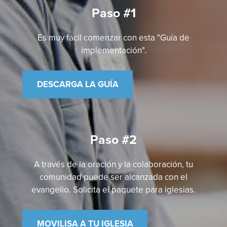
Paso #1
Es muy fácil comenzar con esta "Guía de
implementación".
DESCARGA LA GUÍA
Paso #2
A través de la oración y la colaboración, tu
comunidad puede ser alcanzada con el
evangelio. Solicita el paquete para iglesias.
MOVILISA A TU IGLESIA